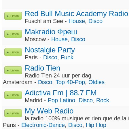
Red Bull Music Academy Radio
Listen
Fuschl am See -
House
,
Disco
Makradio Фреш
Listen
Moscow -
House
,
Disco
Nostalgie Party
Listen
Paris -
Disco
,
Funk
Radio Tien
Listen
Radio Tien 24 uur per dag
Amsterdam -
Disco
,
Top 40-Pop
,
Oldies
Adictiva Fm | 88.7 FM
Listen
Madrid -
Pop Latino
,
Disco
,
Rock
My Web Radio
Listen
la radio 100% musique et rien que de la
Paris -
Electronic-Dance
,
Disco
,
Hip Hop