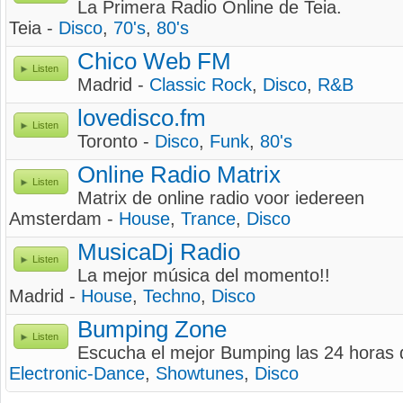
La Primera Radio Online de Teia.
Teia -
Disco
,
70's
,
80's
Chico Web FM
Listen
Madrid -
Classic Rock
,
Disco
,
R&B
lovedisco.fm
Listen
Toronto -
Disco
,
Funk
,
80's
Online Radio Matrix
Listen
Matrix de online radio voor iedereen
Amsterdam -
House
,
Trance
,
Disco
MusicaDj Radio
Listen
La mejor música del momento!!
Madrid -
House
,
Techno
,
Disco
Bumping Zone
Listen
Escucha el mejor Bumping las 24 horas d
Electronic-Dance
,
Showtunes
,
Disco