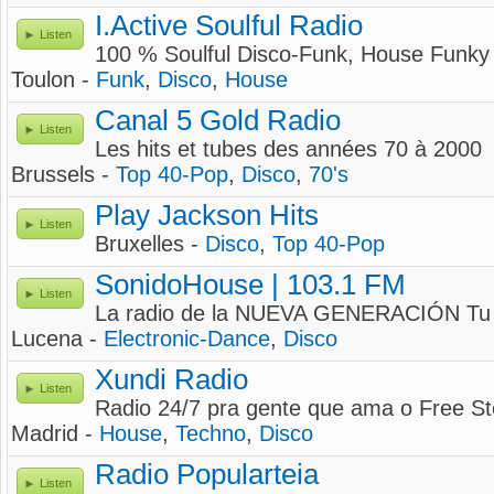
I.Active Soulful Radio
Listen
100 % Soulful Disco-Funk, House Funky
Toulon -
Funk
,
Disco
,
House
Canal 5 Gold Radio
Listen
Les hits et tubes des années 70 à 2000
Brussels -
Top 40-Pop
,
Disco
,
70's
Play Jackson Hits
Listen
Bruxelles -
Disco
,
Top 40-Pop
SonidoHouse | 103.1 FM
Listen
La radio de la NUEVA GENERACIÓN Tu 
Lucena -
Electronic-Dance
,
Disco
Xundi Radio
Listen
Radio 24/7 pra gente que ama o Free S
Madrid -
House
,
Techno
,
Disco
Radio Popularteia
Listen