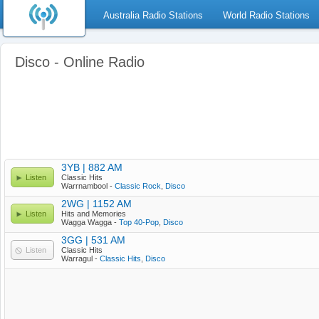
Australia Radio Stations
World Radio Stations
Disco - Online Radio
3YB | 882 AM
Listen
Classic Hits
Warrnambool -
Classic Rock
,
Disco
2WG | 1152 AM
Listen
Hits and Memories
Wagga Wagga -
Top 40-Pop
,
Disco
3GG | 531 AM
Listen
Classic Hits
Warragul -
Classic Hits
,
Disco